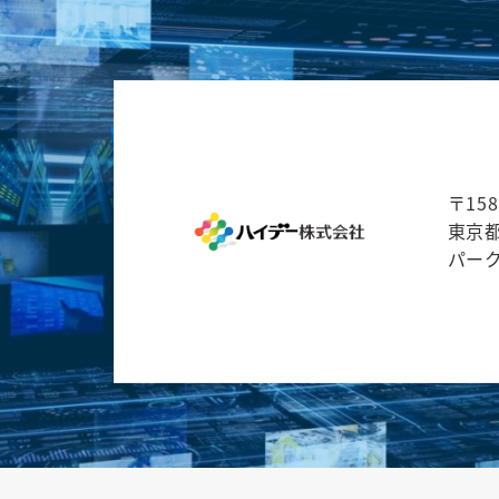
〒158
東京都
パー