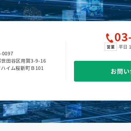
03
平日 1
営業
-0097
世田谷区用賀3-9-16
クハイム桜新町Ｂ101
お問い